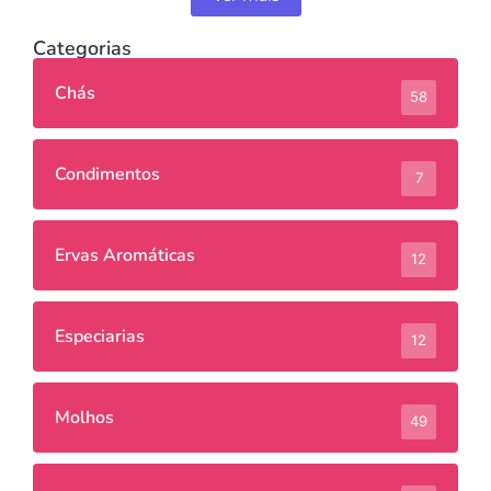
Categorias
Chás
58
Condimentos
7
Ervas Aromáticas
12
Especiarias
12
Molhos
49