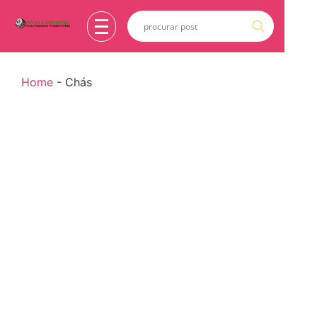
Home
-
Chás
Chás
Molho Valentina: História, Origem,
Ingredientes, Preparação e Como Usar na
Gastronomia