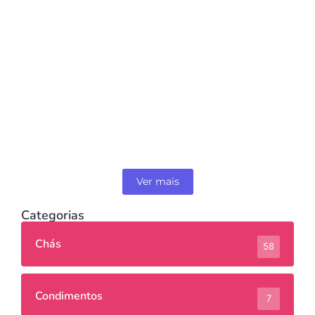
Chás
Da Hong Pao — O Chá Oolong Imperial da
China
Ver mais
Categorias
Chás
58
Condimentos
7