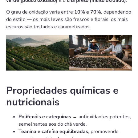
verde (pouco oxidado)
e o
chá preto (muito oxidado)
.
O grau de oxidação varia entre
10% e 70%
, dependendo
do estilo — os mais leves são frescos e florais; os mais
escuros são tostados e caramelizados.
Propriedades químicas e
nutricionais
Polifenóis e catequinas
→ antioxidantes potentes,
semelhantes aos do chá verde.
Teanina e cafeína equilibradas
, promovendo