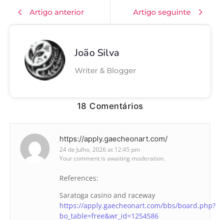
Artigo anterior
Artigo seguinte
João Silva
Writer & Blogger
18 Comentários
https://apply.gaecheonart.com/
24 de Julho, 2026 at 12:45 pm
Your comment is awaiting moderation.
References:
Saratoga casino and raceway
https://apply.gaecheonart.com/bbs/board.php?
bo_table=free&wr_id=1254586