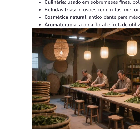
Culinária:
usado em sobremesas finas, bol
Bebidas frias:
infusões com frutas, mel ou 
Cosmética natural:
antioxidante para másca
Aromaterapia:
aroma floral e frutado util