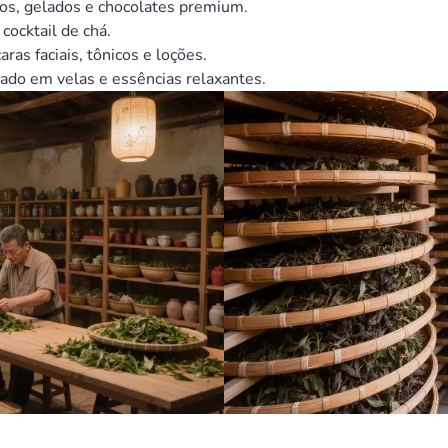
os, gelados e chocolates premium.
cocktail de chá.
ras faciais, tônicos e loções.
izado em velas e essências relaxantes.