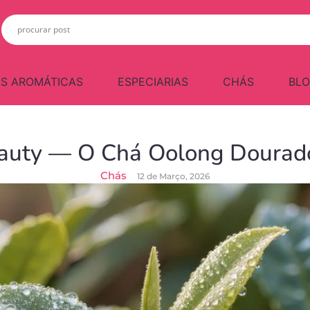
S AROMÁTICAS
ESPECIARIAS
CHÁS
BL
eauty — O Chá Oolong Dourad
Chás
12 de Março, 2026