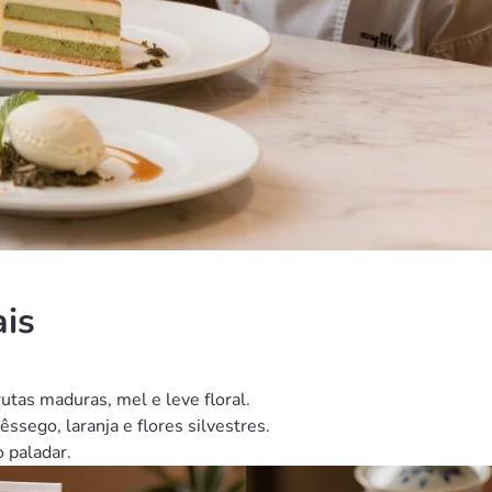
ais
.
tas maduras, mel e leve floral.
sego, laranja e flores silvestres.
 paladar.