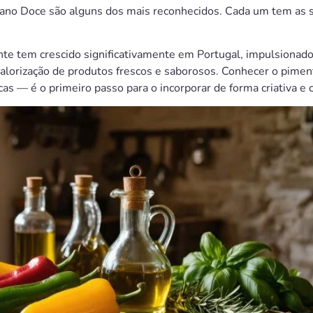
aliano Doce são alguns dos mais reconhecidos. Cada um tem as 
nte tem crescido significativamente em Portugal, impulsionado p
valorização de produtos frescos e saborosos. Conhecer o pimen
icas — é o primeiro passo para o incorporar de forma criativa e