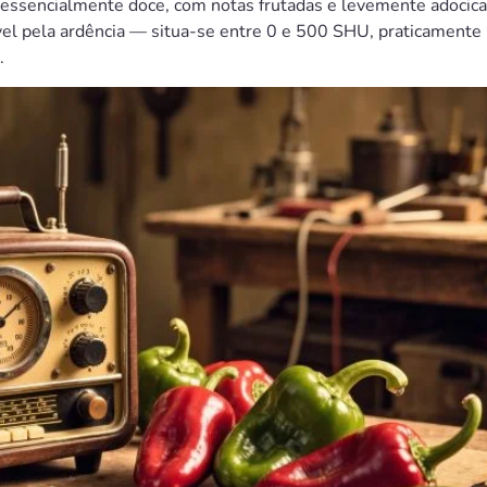
é essencialmente doce, com notas frutadas e levemente adocica
el pela ardência — situa-se entre 0 e 500 SHU, praticamente 
.