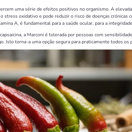
rcem uma série de efeitos positivos no organismo. A elevada
o stress oxidativo e pode reduzir o risco de doenças crónicas 
tamina A, é fundamental para a saúde ocular, para a integridade
capsaicina, a Marconi é tolerada por pessoas com sensibilidade
. Isto torna-a uma opção segura para praticamente todos os pú