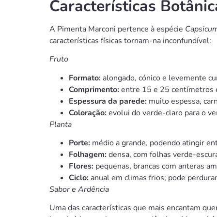
Características Botâni
A Pimenta Marconi pertence à espécie
Capsicu
características físicas tornam-na inconfundível:
Fruto
Formato:
alongado, cónico e levemente cu
Comprimento:
entre 15 e 25 centímetros
Espessura da parede:
muito espessa, carn
Coloração:
evolui do verde-claro para o v
Planta
Porte:
médio a grande, podendo atingir ent
Folhagem:
densa, com folhas verde-escur
Flores:
pequenas, brancas com anteras ama
Ciclo:
anual em climas frios; pode perdura
Sabor e Ardência
Uma das características que mais encantam quem