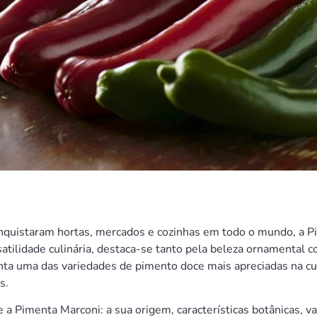
onquistaram hortas, mercados e cozinhas em todo o mundo, a P
atilidade culinária, destaca-se tanto pela beleza ornamental c
nta uma das variedades de pimento doce mais apreciadas na cul
s.
 Pimenta Marconi: a sua origem, características botânicas, val