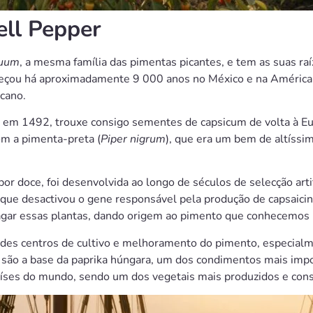
ell Pepper
nuum
, a mesma família das pimentas picantes, e tem as suas ra
çou há aproximadamente 9 000 anos no México e na América C
cano.
em 1492, trouxe consigo sementes de capsicum de volta à E
m a pimenta-preta (
Piper nigrum
), que era um bem de altíssi
or doce, foi desenvolvida ao longo de séculos de selecção arti
que desactivou o gene responsável pela produção de capsaicin
pagar essas plantas, dando origem ao pimento que conhecemos 
des centros de cultivo e melhoramento do pimento, especialme
são a base da paprika húngara, um dos condimentos mais import
aíses do mundo, sendo um dos vegetais mais produzidos e cons