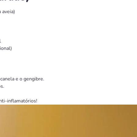
 aveia)
l
ional)
canela e o gengibre.
s.
nti-inflamatórios!