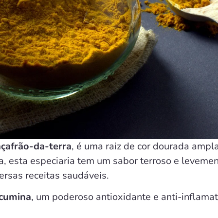
açafrão-da-terra
, é uma raiz de cor dourada ampla
ia, esta especiaria tem um sabor terroso e leveme
versas receitas saudáveis.
cumina
, um poderoso antioxidante e anti-inflamat