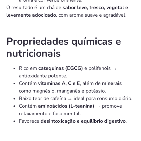
aroma e cor verde brilhante.
O resultado é um chá de
sabor leve, fresco, vegetal e
levemente adocicado
, com aroma suave e agradável.
Propriedades químicas e
nutricionais
Rico em
catequinas (EGCG)
e polifenóis →
antioxidante potente.
Contém
vitaminas A, C e E
, além de
minerais
como magnésio, manganês e potássio.
Baixo teor de cafeína → ideal para consumo diário.
Contém
aminoácidos (L-teanina)
→ promove
relaxamento e foco mental.
Favorece
desintoxicação e equilíbrio digestivo
.