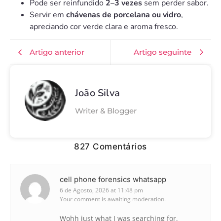
Pode ser reinfundido
2–3 vezes
sem perder sabor.
Servir em
chávenas de porcelana ou vidro
,
apreciando cor verde clara e aroma fresco.
Artigo anterior
Artigo seguinte
João Silva
Writer & Blogger
827 Comentários
cell phone forensics whatsapp
6 de Agosto, 2026 at 11:48 pm
Your comment is awaiting moderation.
Wohh just what I was searching for,