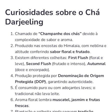
Curiosidades sobre o Chá
Darjeeling
Chamado de
“Champanhe dos chás”
devido à
complexidade de sabor e aroma.
Produzido nas encostas do Himalaia, com neblina e
altitude conferindo
sabor floral e frutado
.
Existem diferentes colheitas:
First Flush
(floral e
leve),
Second Flush
(frutado e intenso),
Autumnal
(doce e encorpado).
Produção protegida por
Denominação de Origem
Protegida (DOP)
, garantindo autenticidade.
É consumido puro ou com adoçantes leves; o
tradicional não leva leite.
Aroma floral lembra
muscatel, jasmim e frutas
frescas
.
Plantação e colheita ainda seguem
tradição