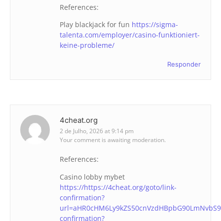
References:
Play blackjack for fun
https://sigma-
talenta.com/employer/casino-funktioniert-
keine-probleme/
Responder
4cheat.org
2 de Julho, 2026 at 9:14 pm
Your comment is awaiting moderation.
References:
Casino lobby mybet
https://https://4cheat.org/goto/link-
confirmation?
url=aHR0cHM6Ly9kZS50cnVzdHBpbG90LmNvbS9yZ
confirmation?