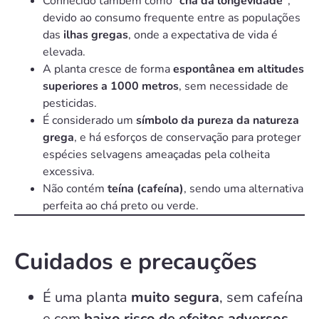
Conhecido também como
“chá da longevidade”
,
devido ao consumo frequente entre as populações
das
ilhas gregas
, onde a expectativa de vida é
elevada.
A planta cresce de forma
espontânea em altitudes
superiores a 1000 metros
, sem necessidade de
pesticidas.
É considerado um
símbolo da pureza da natureza
grega
, e há esforços de conservação para proteger
espécies selvagens ameaçadas pela colheita
excessiva.
Não contém
teína (cafeína)
, sendo uma alternativa
perfeita ao chá preto ou verde.
Cuidados e precauções
É uma planta
muito segura
, sem cafeína
e com
baixo risco de efeitos adversos
.