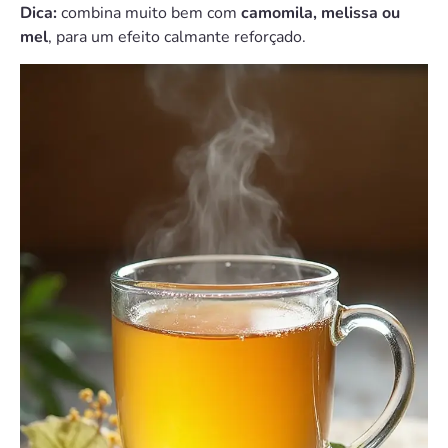
Dica:
combina muito bem com
camomila, melissa ou
mel
, para um efeito calmante reforçado.