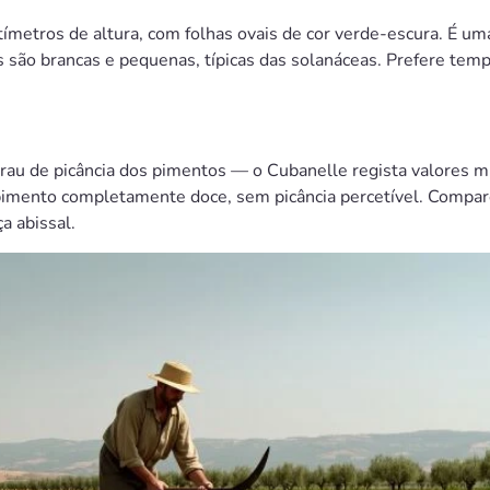
ímetros de altura, com folhas ovais de cor verde-escura. É um
s são brancas e pequenas, típicas das solanáceas. Prefere temp
grau de picância dos pimentos — o Cubanelle regista valores m
um pimento completamente doce, sem picância percetível. Comp
a abissal.