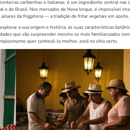
onteiras caribenhas e italianas: é um ingrediente central nas
gal e do Brasil. Nos mercados de Nova Iorque, é impossível im
 pilares da
friggitoria
— a tradição de fritar vegetais em azeite.
lorar a sua origem e história, as suas características botânic
sidades que vão surpreender mesmo os mais familiarizados com
implesmente quer conhecê-lo melhor, está no sítio certo.