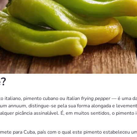
e?
 italiano, pimento cubano ou
Italian frying pepper
— é uma das
cum annuum
, distingue-se pela sua forma alongada e levemente
alquer picância assinalável. É, em muitos sentidos, o pimento
mete para Cuba, país com o qual este pimento estabeleceu uma 