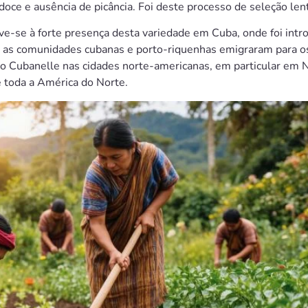
doce e ausência de picância. Foi deste processo de seleção le
e-se à forte presença desta variedade em Cuba, onde foi intr
o as comunidades cubanas e porto-riquenhas emigraram para o
o o Cubanelle nas cidades norte-americanas, em particular em 
e toda a América do Norte.