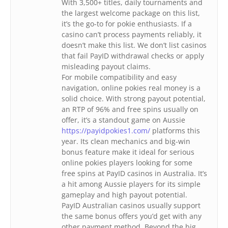
With 3,500+ titles, daily tournaments and
the largest welcome package on this list,
it’s the go-to for pokie enthusiasts. If a
casino can’t process payments reliably, it
doesn’t make this list. We don’t list casinos
that fail PayID withdrawal checks or apply
misleading payout claims.
For mobile compatibility and easy
navigation, online pokies real money is a
solid choice. With strong payout potential,
an RTP of 96% and free spins usually on
offer, it’s a standout game on Aussie
https://payidpokies1.com/
platforms this
year. Its clean mechanics and big-win
bonus feature make it ideal for serious
online pokies players looking for some
free spins at PayID casinos in Australia. It’s
a hit among Aussie players for its simple
gameplay and high payout potential.
PayID Australian casinos usually support
the same bonus offers you’d get with any
other payment method. Beyond the big