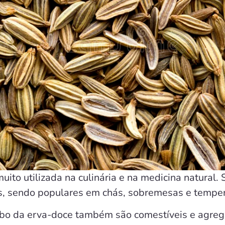
uito utilizada na culinária e na medicina natural
s, sendo populares em chás, sobremesas e temper
ulbo da erva-doce também são comestíveis e agre