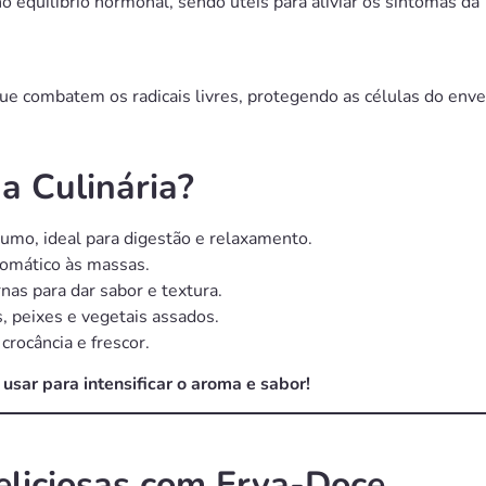
 equilíbrio hormonal, sendo úteis para aliviar os sintomas d
ue combatem os radicais livres, protegendo as células do env
a Culinária?
umo, ideal para digestão e relaxamento.
romático às massas.
as para dar sabor e textura.
 peixes e vegetais assados.
crocância e frescor.
usar para intensificar o aroma e sabor!
eliciosas com Erva-Doce