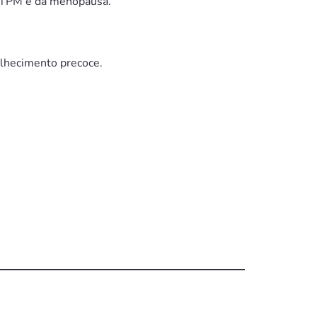
a TPM e da menopausa.
elhecimento precoce.