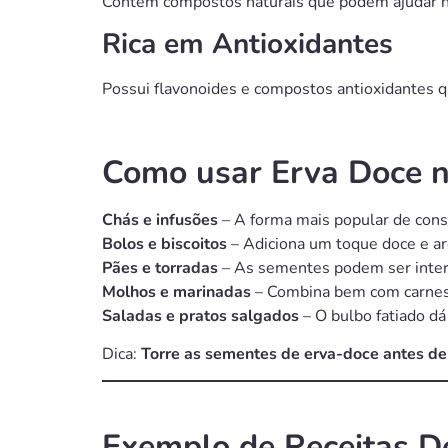
Contém compostos naturais que podem ajudar no
Rica em Antioxidantes
Possui flavonoides e compostos antioxidantes q
Como usar Erva Doce n
Chás e infusões
– A forma mais popular de cons
Bolos e biscoitos
– Adiciona um toque doce e a
Pães e torradas
– As sementes podem ser intern
Molhos e marinadas
– Combina bem com carnes,
Saladas e pratos salgados
– O bulbo fatiado dá 
Dica:
Torre as sementes de erva-doce antes de 
Exemplo de Receitas D