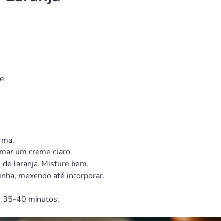
ce
rma.
rmar um creme claro.
s de laranja. Misture bem.
inha, mexendo até incorporar.
or 35-40 minutos.