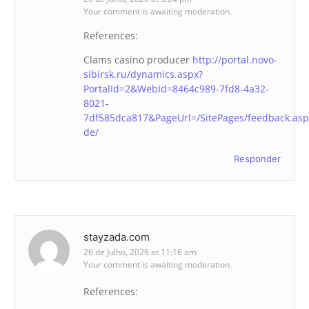
Your comment is awaiting moderation.
References:
Clams casino producer
http://portal.novo-
sibirsk.ru/dynamics.aspx?
PortalId=2&WebId=8464c989-7fd8-4a32-
8021-
7df585dca817&PageUrl=/SitePages/feedback.asp
de/
Responder
stayzada.com
26 de Julho, 2026 at 11:16 am
Your comment is awaiting moderation.
References: