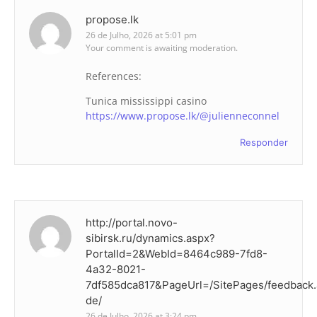
propose.lk
26 de Julho, 2026 at 5:01 pm
Your comment is awaiting moderation.
References:
Tunica mississippi casino
https://www.propose.lk/@julienneconnel
Responder
http://portal.novo-
sibirsk.ru/dynamics.aspx?
PortalId=2&WebId=8464c989-7fd8-
4a32-8021-
7df585dca817&PageUrl=/SitePages/feedback.
de/
26 de Julho, 2026 at 3:24 pm