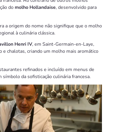
a francesa. Ao contrário de outros molhos
ação do
molho Hollandaise
, desenvolvido para
ora a origem do nome não signifique que o molho
ional à culinária clássica.
avillon Henri IV
, em Saint-Germain-en-Laye,
ão e chalotas, criando um molho mais aromático
staurantes refinados e incluído em menus de
símbolo da sofisticação culinária francesa.