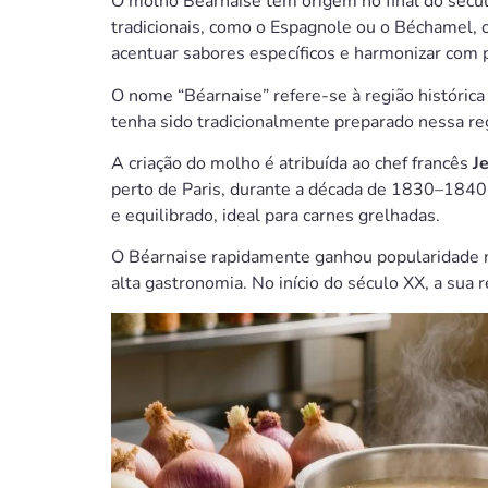
O molho Béarnaise tem origem no final do século
tradicionais, como o Espagnole ou o Béchamel,
acentuar sabores específicos e harmonizar com p
O nome “Béarnaise” refere-se à região históric
tenha sido tradicionalmente preparado nessa reg
A criação do molho é atribuída ao chef francês
J
perto de Paris, durante a década de 1830–1840.
e equilibrado, ideal para carnes grelhadas.
O Béarnaise rapidamente ganhou popularidade n
alta gastronomia. No início do século XX, a sua