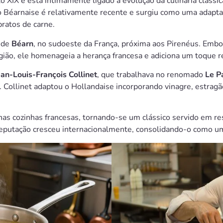
 XIX e está intimamente ligado à evolução da culinária clássic
 o Béarnaise é relativamente recente e surgiu como uma adapt
ratos de carne.
a de
Béarn
, no sudoeste da França, próxima aos Pirenéus. Emb
ião, ele homenageia a herança francesa e adiciona um toque reg
ean-Louis-François Collinet
, que trabalhava no renomado
Le P
 Collinet adaptou o Hollandaise incorporando vinagre, estrag
as cozinhas francesas, tornando-se um clássico servido em re
 reputação cresceu internacionalmente, consolidando-o como um 