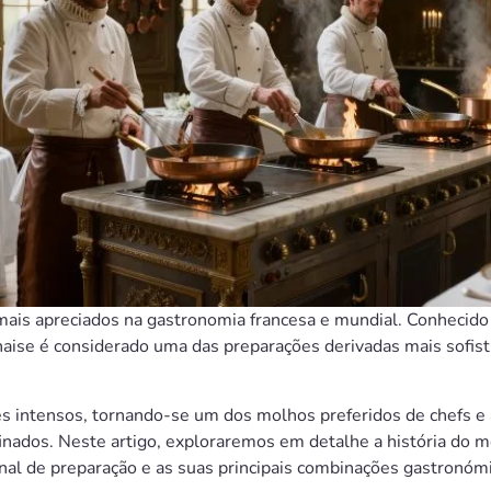
ais apreciados na gastronomia francesa e mundial. Conhecido
rnaise é considerado uma das preparações derivadas mais sofis
s intensos, tornando-se um dos molhos preferidos de chefs e
nados. Neste artigo, exploraremos em detalhe a história do mo
al de preparação e as suas principais combinações gastronómi