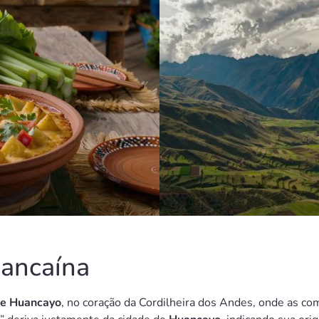
uancaína
de Huancayo
, no coração da Cordilheira dos Andes, onde as c