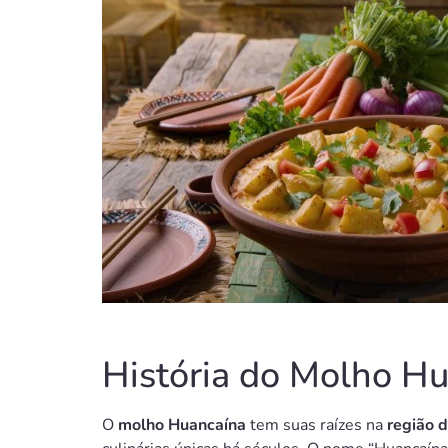
História do Molho H
O
molho Huancaína
tem suas raízes na
região 