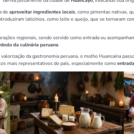
a” deriva justamente da cidade de
Huancayo
, indicando sua orig
a de
aproveitar ingredientes locais
, como pimentas nativas, qu
introduziram laticínios, como leite e queijo, que se tornaram
brações regionais, sendo servido como entrada ou acompanham
mbolo da culinária peruana
.
 valorização da gastronomia peruana, o molho Huancaína pass
tos mais representativos do país, especialmente como
entrada