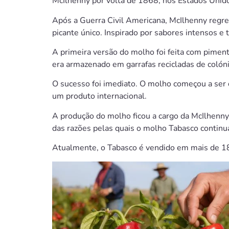
McIlhenny por volta de 1868, nos Estados Unid
Após a Guerra Civil Americana, McIlhenny regre
picante único. Inspirado por sabores intensos e
A primeira versão do molho foi feita com piment
era armazenado em garrafas recicladas de colóni
O sucesso foi imediato. O molho começou a ser
um produto internacional.
A produção do molho ficou a cargo da McIlhenny 
das razões pelas quais o molho Tabasco continua
Atualmente, o Tabasco é vendido em mais de 18