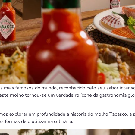
mais famosos do mundo, reconhecido pelo seu sabor intenso, ac
este molho tornou-se um verdadeiro ícone da gastronomia glob
mos explorar em profundidade a história do molho Tabasco, a s
 formas de o utilizar na culinária.