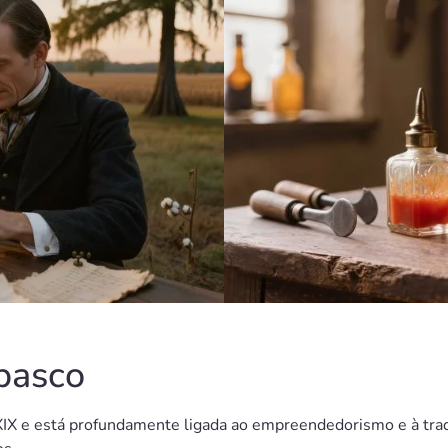
basco
IX e está profundamente ligada ao empreendedorismo e à tradi