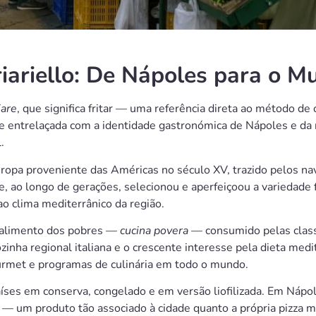
riariello: De Nápoles para o 
iare
, que significa fritar — uma referência direta ao método de
te entrelaçada com a identidade gastronómica de Nápoles e da 
.
ropa proveniente das Américas no século XV, trazido pelos n
e, ao longo de gerações, selecionou e aperfeiçoou a variedade
ao clima mediterrânico da região.
um alimento dos pobres —
cucina povera
— consumido pelas class
ozinha regional italiana e o crescente interesse pela dieta medit
urmet e programas de culinária em todo o mundo.
aíses em conserva, congelado e em versão liofilizada. Em Nápol
 — um produto tão associado à cidade quanto a própria pizza m