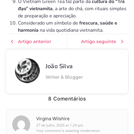
O Vietnam Green Tea faz parte da
cultura do “Trà
đạo” vietnamita
, a arte do chá, com rituais simples
de preparação e apreciação.
Considerado um símbolo de
frescura, saúde e
harmonia
na vida quotidiana vietnamita.
Artigo anterior
Artigo seguinte
João Silva
Writer & Blogger
8 Comentários
Virgina Wilshire
27 de Julho, 2026 at 1:24 pm
Your comment is awaiting moderation.