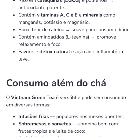
Rico em
catequinas (EGCG)
e polifenóis →
antioxidante potente.
Contém
vitaminas A, C e E
e
minerais
como
manganês, potássio e magnésio.
Baixo teor de cafeína → suave para consumo diário.
Contém aminoácidos (L-teanina) → promove
relaxamento e foco.
Favorece
detox natural
e ação anti-inflamatória
leve.
Consumo além do chá
O
Vietnam Green Tea
é versátil e pode ser consumido
em diversas formas:
Infusões frias
— populares nos meses quentes;
Sobremesas e sorvetes
— combina bem com
frutas tropicais e leite de coco;