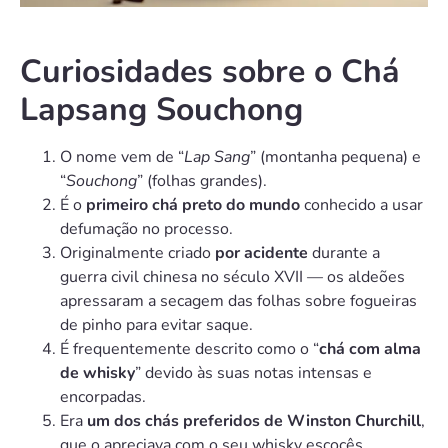
Curiosidades sobre o Chá
Lapsang Souchong
O nome vem de “
Lap Sang
” (montanha pequena) e
“
Souchong
” (folhas grandes).
É o
primeiro chá preto do mundo
conhecido a usar
defumação no processo.
Originalmente criado
por acidente
durante a
guerra civil chinesa no século XVII — os aldeões
apressaram a secagem das folhas sobre fogueiras
de pinho para evitar saque.
É frequentemente descrito como o “
chá com alma
de whisky
” devido às suas notas intensas e
encorpadas.
Era
um dos chás preferidos de Winston Churchill
,
que o apreciava com o seu whisky escocês.