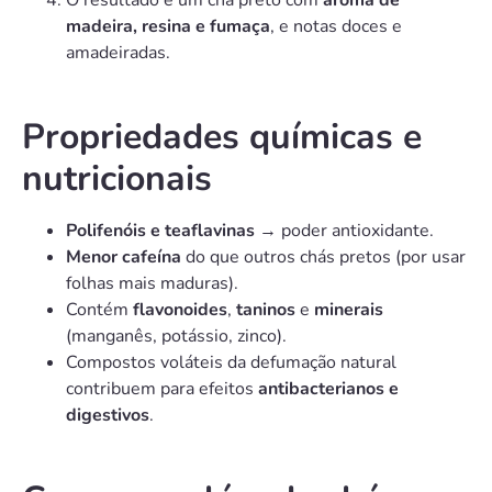
O resultado é um chá preto com
aroma de
madeira, resina e fumaça
, e notas doces e
amadeiradas.
Propriedades químicas e
nutricionais
Polifenóis e teaflavinas
→ poder antioxidante.
Menor cafeína
do que outros chás pretos (por usar
folhas mais maduras).
Contém
flavonoides
,
taninos
e
minerais
(manganês, potássio, zinco).
Compostos voláteis da defumação natural
contribuem para efeitos
antibacterianos e
digestivos
.